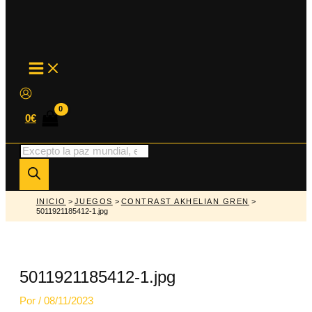
MAIN
MENU
0
€
Búsqueda
de
productos
INICIO
>
JUEGOS
>
CONTRAST AKHELIAN GREN
>
5011921185412-1.jpg
5011921185412-1.jpg
Por
/
08/11/2023