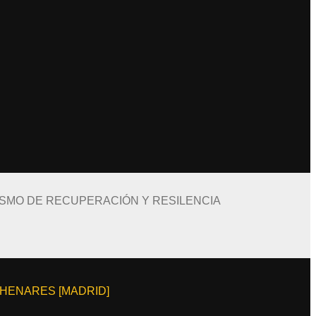
ISMO DE RECUPERACIÓN Y RESILENCIA
E HENARES [MADRID]