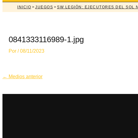
INICIO
>
JUEGOS
>
SW LEGIÓN: EJECUTORES DEL SOL
0841333116989-1.jpg
Por
/
08/11/2023
Navegación
←
Medios anterior
de
entradas