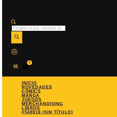
Búsqueda
de
productos
0
€
INICIO
NOVEDADES
CÓMICS
MANGA
JUEGOS
MERCHANDISING
LIBROS
#548918 (SIN TÍTULO)