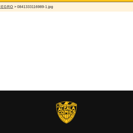
 NEGRO
> 0841333116989-1.jpg