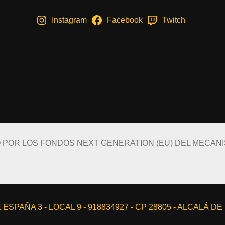
Instagram
Facebook
Twitch
O POR LOS FONDOS NEXT GENERATION (EU) DEL MECAN
ESPAÑA 3 - LOCAL 9 - 918834927 - CP 28805 - ALCALÁ D