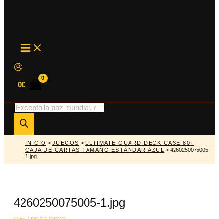
MAIN
MENU
0
€
Búsqueda
de
productos
INICIO
>
JUEGOS
>
ULTIMATE GUARD DECK CASE 80+
CAJA DE CARTAS TAMAÑO ESTÁNDAR AZUL
> 4260250075005-
1.jpg
4260250075005-1.jpg