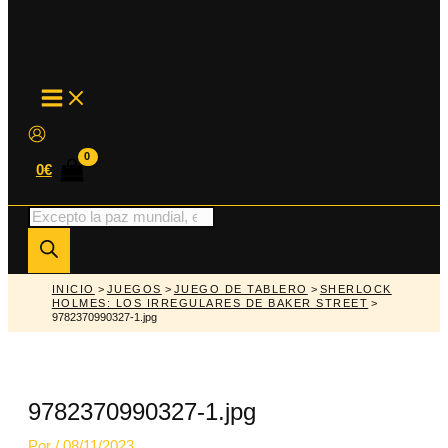
MAIN
MENU
0
€
Búsqueda
de
productos
INICIO
>
JUEGOS
>
JUEGO DE TABLERO
>
SHERLOCK
HOLMES: LOS IRREGULARES DE BAKER STREET
>
9782370990327-1.jpg
9782370990327-1.jpg
Por
/
08/11/2023