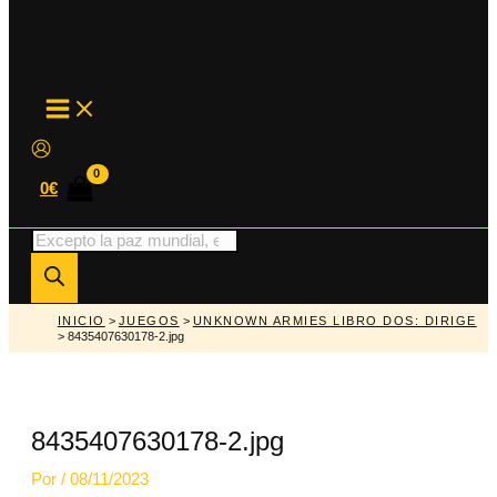
MAIN
MENU
0
€
Búsqueda
de
productos
INICIO
>
JUEGOS
>
UNKNOWN ARMIES LIBRO DOS: DIRIGE
> 8435407630178-2.jpg
8435407630178-2.jpg
Por
/
08/11/2023