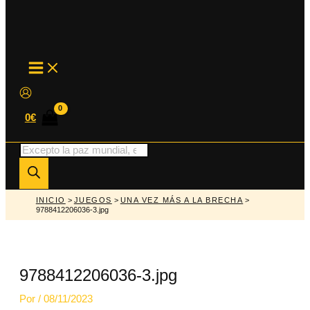
MAIN
MENU
0
€
Búsqueda
de
productos
INICIO
>
JUEGOS
>
UNA VEZ MÁS A LA BRECHA
>
9788412206036-3.jpg
9788412206036-3.jpg
Por
/
08/11/2023