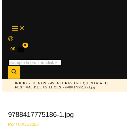
MAIN
MENU
0
€
Búsqueda
de
productos
INICIO
>
JUEGOS
>
AVENTURAS EN EQUESTRIA: EL
FESTIVAL DE LAS LUCES
> 9788417775186-1.jpg
9788417775186-1.jpg
Por
/
08/11/2023