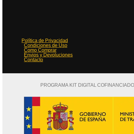
Política de Privacidad
Condiciones de Uso
Como Comprar
Envios y Devoluciones
Contacto
PROGRAMA KIT DIGITAL COFINANCIAD