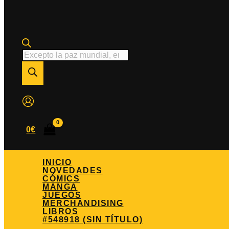
Búsqueda
de
productos
0
€
INICIO
NOVEDADES
CÓMICS
MANGA
JUEGOS
MERCHANDISING
LIBROS
#548918 (SIN TÍTULO)