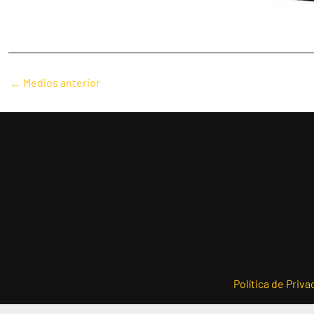
Navegación
←
Medios anterior
de
entradas
Política de Priva