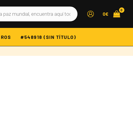
0
€
BROS
#548918 (SIN TÍTULO)