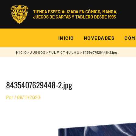
Ir
al
contenido
TIENDA ESPECIALIZADA EN CÓMICS, MANGA,
JUEGOS DE CARTAS Y TABLERO DESDE 1995
INICIO
NOVEDADES
CÓM
INICIO
>
JUEGOS
>
PULP CTHULHU
> 8435407629448-2.jpg
8435407629448-2.jpg
Por
/
08/11/2023