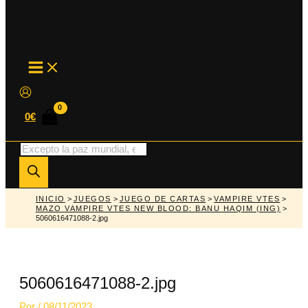
MAIN
MENU
0
€
Búsqueda
de
productos
INICIO
>
JUEGOS
>
JUEGO DE CARTAS
>
VAMPIRE VTES
>
MAZO VAMPIRE VTES NEW BLOOD: BANU HAQIM (ING)
>
5060616471088-2.jpg
5060616471088-2.jpg
Por
/
08/11/2023