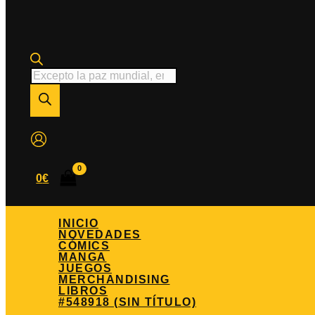
Búsqueda
de
productos
0
€
INICIO
NOVEDADES
CÓMICS
MANGA
JUEGOS
MERCHANDISING
LIBROS
#548918 (SIN TÍTULO)