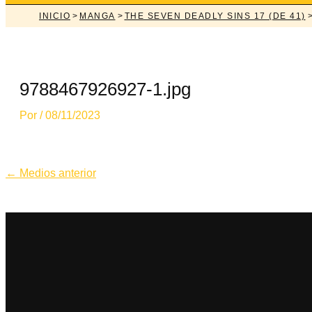
INICIO
>
MANGA
>
THE SEVEN DEADLY SINS 17 (DE 41)
>
9788467926927-1.jpg
Por
/
08/11/2023
Navegación
←
Medios anterior
de
entradas