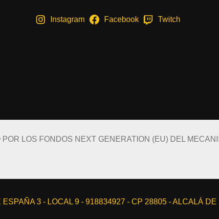
Instagram
Facebook
Twitch
O POR LOS FONDOS NEXT GENERATION (EU) DEL MECAN
ESPAÑA 3 - LOCAL 9 - 918834927 - CP 28805 - ALCALÁ D