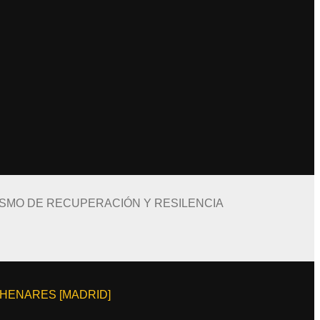
ISMO DE RECUPERACIÓN Y RESILENCIA
E HENARES [MADRID]