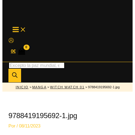
MAIN
MENU
0
€
Búsqueda
de
productos
INICIO
>
MANGA
>
WITCH WATCH 01
> 9788419195692-1.jpg
9788419195692-1.jpg
Por
/
08/11/2023