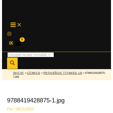
MAIN
MENU
0
€
Búsqueda
de
productos
INICIO
>
CÓMICS
>
PEQUEÑOS TITANES 18
> 9788419428875-
1.jpg
9788419428875-1.jpg
Por
/
08/11/2023