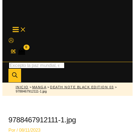
MAIN
MENU
0
€
Búsqueda
de
productos
INICIO
>
MANGA
>
DEATH NOTE BLACK EDITION 03
>
9788467912111-1.jpg
9788467912111-1.jpg
Por
/
08/11/2023