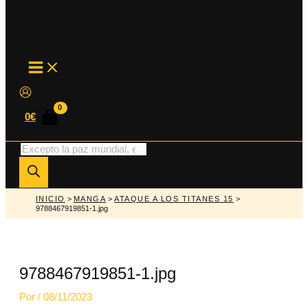
MAIN
MENU
0
€
Búsqueda
de
productos
INICIO
>
MANGA
>
ATAQUE A LOS TITANES 15
>
9788467919851-1.jpg
9788467919851-1.jpg
Por
/
08/11/2023