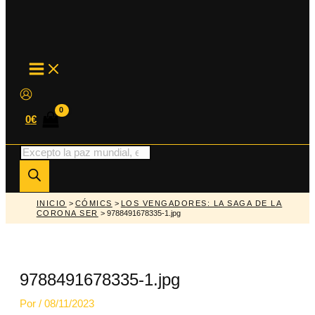
MAIN
MENU
0
€
Búsqueda
de
productos
INICIO
>
CÓMICS
>
LOS VENGADORES: LA SAGA DE LA
CORONA SER
> 9788491678335-1.jpg
9788491678335-1.jpg
Por
/
08/11/2023