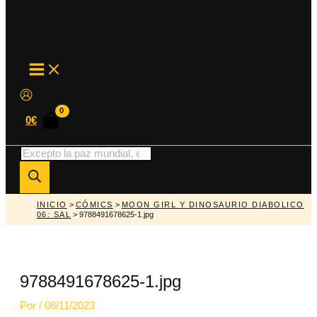
MAIN
MENU
0
€
Búsqueda
de
productos
INICIO
>
CÓMICS
>
MOON GIRL Y DINOSAURIO DIABOLICO
06: SAL
> 9788491678625-1.jpg
9788491678625-1.jpg
Por
/
08/11/2023