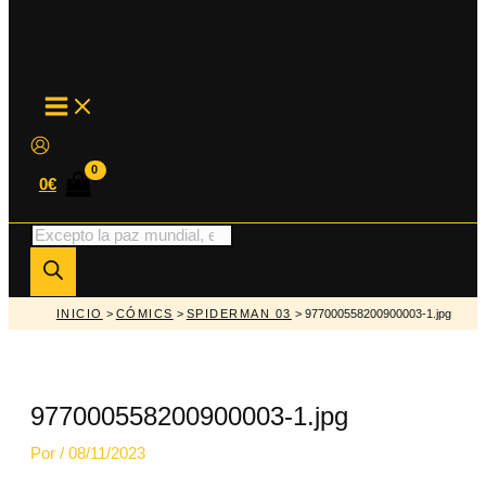
MAIN
MENU
0
€
Búsqueda
de
productos
INICIO
>
CÓMICS
>
SPIDERMAN 03
> 977000558200900003-1.jpg
977000558200900003-1.jpg
Por
/
08/11/2023