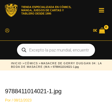
Ir
al
TIENDA ESPECIALIZADA EN CÓMICS,
contenido
MANGA, JUEGOS DE CARTAS Y
MAI
TABLERO DESDE 1995
MEN
0
€
Búsqueda
de
productos
INICIO
>
CÓMICS
>
MASACRE DE GERRY DUGGAN 04: LA
BODA DE MASACRE (MA
> 9788411014021-1.jpg
9788411014021-1.jpg
Por
/
08/11/2023