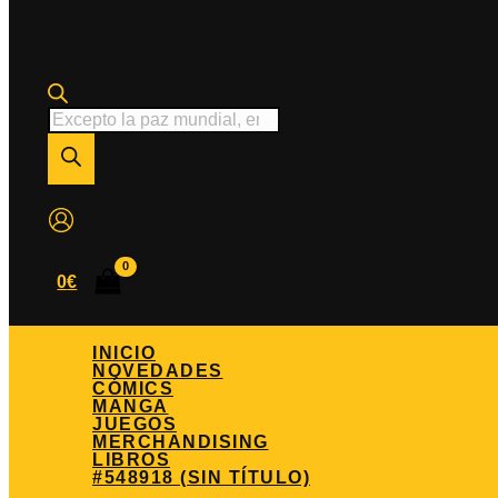
Búsqueda
de
productos
0
€
INICIO
NOVEDADES
CÓMICS
MANGA
JUEGOS
MERCHANDISING
LIBROS
#548918 (SIN TÍTULO)