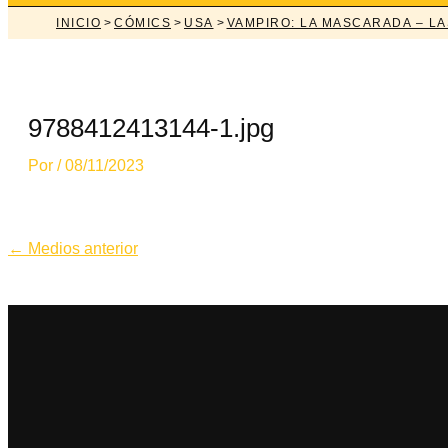
INICIO
>
CÓMICS
>
USA
>
VAMPIRO: LA MASCARADA – LA
9788412413144-1.jpg
Por
/
08/11/2023
Navegación
←
Medios anterior
de
entradas