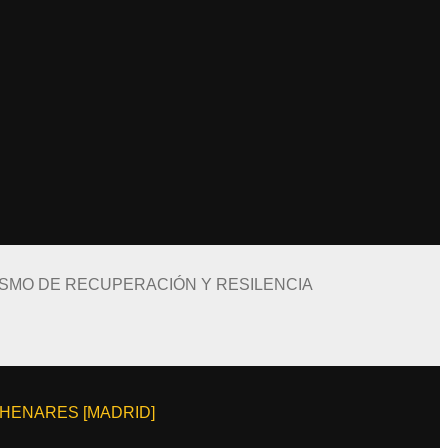
ISMO DE RECUPERACIÓN Y RESILENCIA
E HENARES [MADRID]