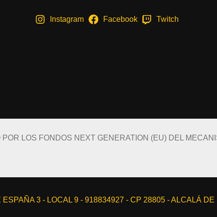
Instagram
Facebook
Twitch
O POR LOS FONDOS NEXT GENERATION (EU) DEL MECAN
ESPAÑA 3 - LOCAL 9 - 918834927 - CP 28805 - ALCALÁ D