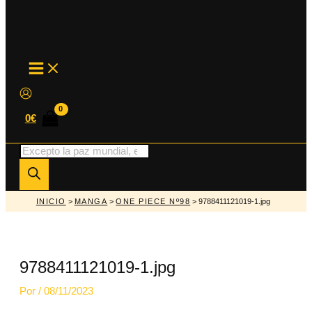
MAIN
MENU
0
€
Búsqueda
de
productos
INICIO
>
MANGA
>
ONE PIECE Nº98
> 9788411121019-1.jpg
9788411121019-1.jpg
Por
/
08/11/2023