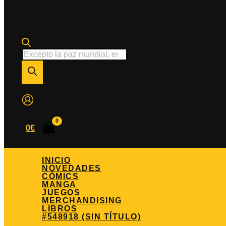
Búsqueda
de
productos
0
€
INICIO
NOVEDADES
CÓMICS
MANGA
JUEGOS
MERCHANDISING
LIBROS
#548918 (SIN TÍTULO)