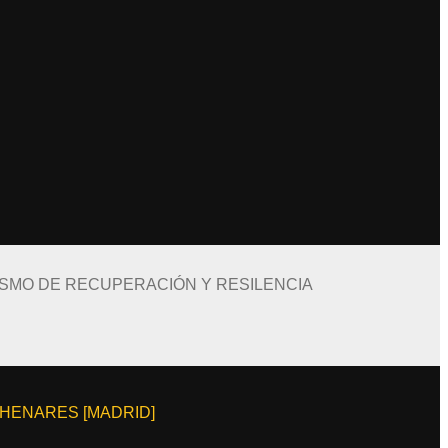
ISMO DE RECUPERACIÓN Y RESILENCIA
E HENARES [MADRID]