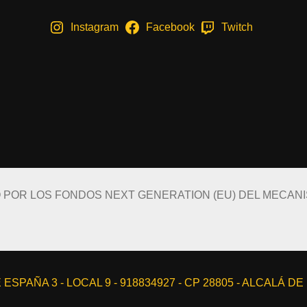
Instagram
Facebook
Twitch
O POR LOS FONDOS NEXT GENERATION (EU) DEL MECAN
ESPAÑA 3 - LOCAL 9 - 918834927 - CP 28805 - ALCALÁ D