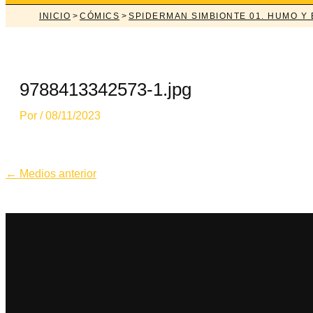
INICIO
>
CÓMICS
>
SPIDERMAN SIMBIONTE 01. HUMO Y
9788413342573-1.jpg
Por
/
08/11/2023
Navegación
←
Medios anterior
de
entradas