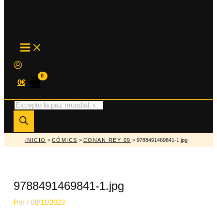
MAIN
MENU
0
€
Búsqueda
de
productos
INICIO
>
CÓMICS
>
CONAN REY 09
> 9788491469841-1.jpg
9788491469841-1.jpg
Por
/
08/11/2023