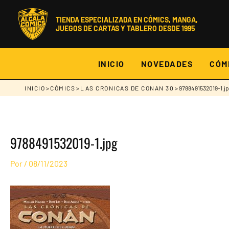
Ir
al
contenido
TIENDA ESPECIALIZADA EN CÓMICS, MANGA,
JUEGOS DE CARTAS Y TABLERO DESDE 1995
INICIO
NOVEDADES
CÓM
INICIO
>
CÓMICS
>
LAS CRONICAS DE CONAN 30
> 9788491532019-1.j
9788491532019-1.jpg
Por
/
08/11/2023