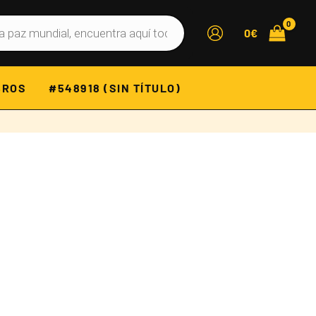
0
€
BROS
#548918 (SIN TÍTULO)