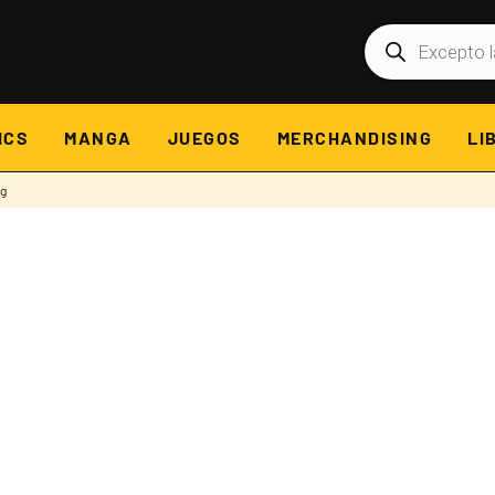
Búsqueda
de
productos
ICS
MANGA
JUEGOS
MERCHANDISING
LI
pg