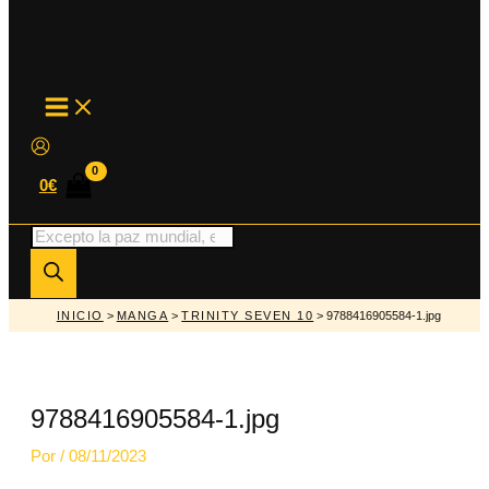
MAIN
MENU
0
€
Búsqueda
de
productos
INICIO
>
MANGA
>
TRINITY SEVEN 10
> 9788416905584-1.jpg
9788416905584-1.jpg
Por
/
08/11/2023