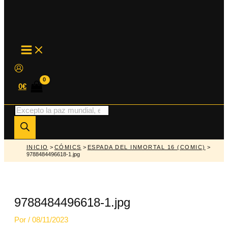
MAIN
MENU
0
€
Búsqueda
de
productos
INICIO
>
CÓMICS
>
ESPADA DEL INMORTAL 16 (COMIC)
>
9788484496618-1.jpg
9788484496618-1.jpg
Por
/
08/11/2023