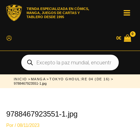
Ir
al
TIENDA ESPECIALIZADA EN CÓMICS,
contenido
MANGA, JUEGOS DE CARTAS Y
MAI
TABLERO DESDE 1995
MEN
0
€
Búsqueda
de
productos
INICIO
>
MANGA
>
TOKYO GHOUL:RE 04 (DE 16)
>
9788467923551-1.jpg
9788467923551-1.jpg
Por
/
08/11/2023