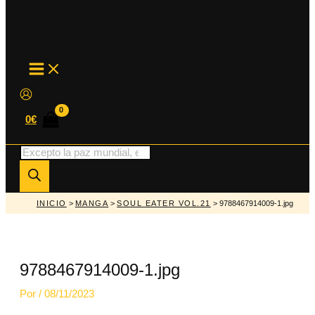
MAIN
MENU
0
€
Búsqueda
de
productos
INICIO
>
MANGA
>
SOUL EATER VOL.21
> 9788467914009-1.jpg
9788467914009-1.jpg
Por
/
08/11/2023