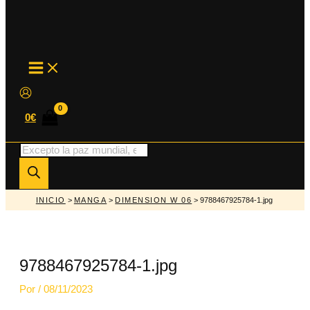
MAIN
MENU
0
€
Búsqueda
de
productos
INICIO
>
MANGA
>
DIMENSION W 06
> 9788467925784-1.jpg
9788467925784-1.jpg
Por
/
08/11/2023