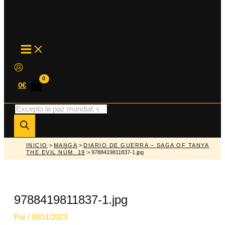
MAIN
MENU
0
€
Búsqueda
de
productos
INICIO
>
MANGA
>
DIARIO DE GUERRA – SAGA OF TANYA
THE EVIL NÚM. 19
> 9788419811837-1.jpg
9788419811837-1.jpg
Por
/
08/11/2023