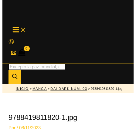
MAIN
MENU
0
€
Búsqueda
de
productos
INICIO
>
MANGA
>
DAI DARK NÚM. 03
> 9788419811820-1.jpg
9788419811820-1.jpg
Por
/
08/11/2023