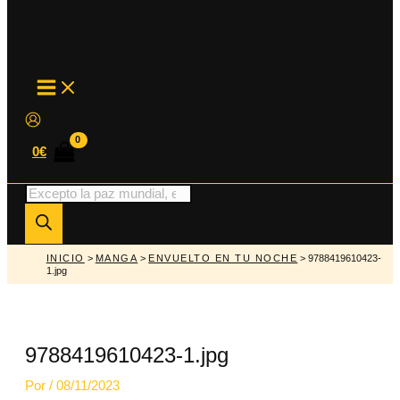
MAIN
MENU
0
€
Búsqueda
de
productos
INICIO
>
MANGA
>
ENVUELTO EN TU NOCHE
> 9788419610423-
1.jpg
9788419610423-1.jpg
Por
/
08/11/2023