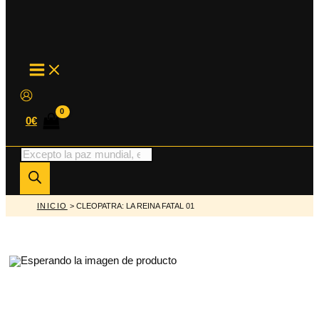
MAIN
MENU
0
€
Búsqueda
de
productos
INICIO
> CLEOPATRA: LA REINA FATAL 01