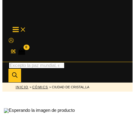
MAIN
MENU
0
€
Búsqueda
de
productos
INICIO
>
CÓMICS
> CIUDAD DE CRISTAL,LA