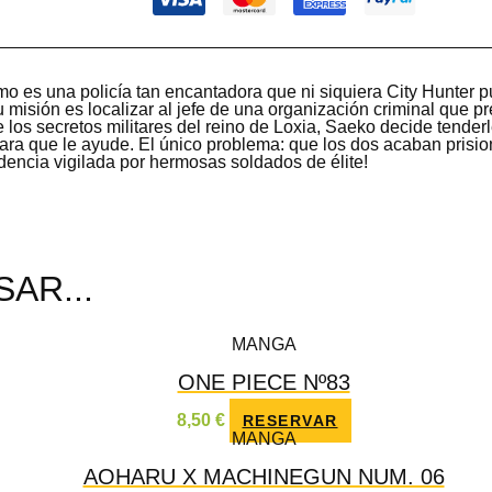
 es una policía tan encantadora que ni siquiera City Hunter pu
 misión es localizar al jefe de una organización criminal que p
 los secretos militares del reino de Loxia, Saeko decide tender
ra que le ayude. El único problema: que los dos acaban prisi
dencia vigilada por hermosas soldados de élite!
AR...
MANGA
ONE PIECE Nº83
8,50
€
RESERVAR
MANGA
AOHARU X MACHINEGUN NUM. 06