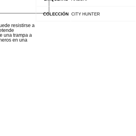
COLECCIÓN
CITY HUNTER
ede resistirse a
retende
le una trampa a
oneros en una