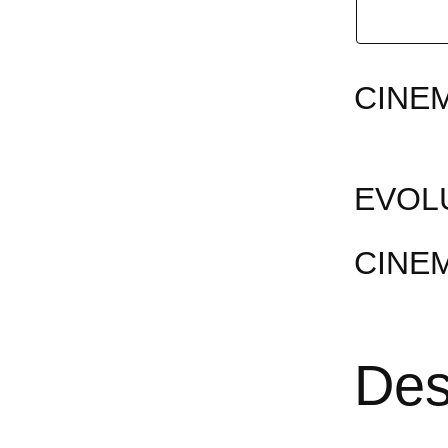
CINE
EVOL
CINE
Des