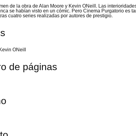
men de la obra de Alan Moore y Kevin ONeill. Las interioridad
nca se habían visto en un cómic. Pero Cinema Purgatorio es ta
ras cuatro series realizadas por autores de prestigio.
es
evin ONeill
o de páginas
ño
to