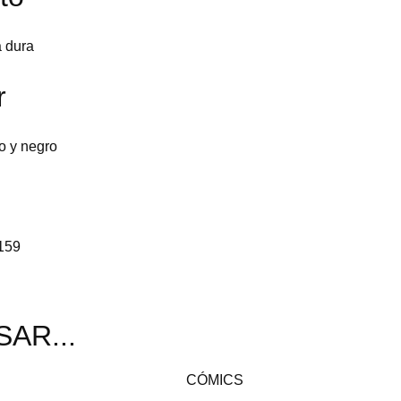
 dura
r
o y negro
159
AR...
CÓMICS