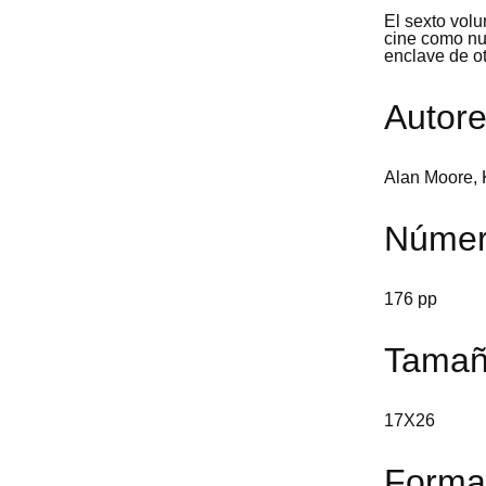
El sexto volu
cine como nu
enclave de ot
Autor
Alan Moore, K
Númer
176 pp
Tama
17X26
Forma