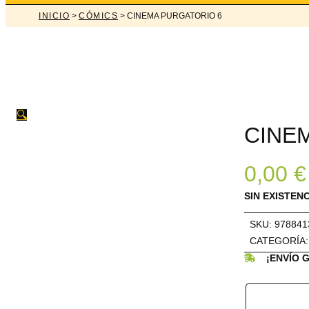
INICIO
>
CÓMICS
> CINEMA PURGATORIO 6
🔍
CINE
0,00
€
SIN EXISTEN
SKU:
978841
CATEGORÍA
¡ENVÍO 