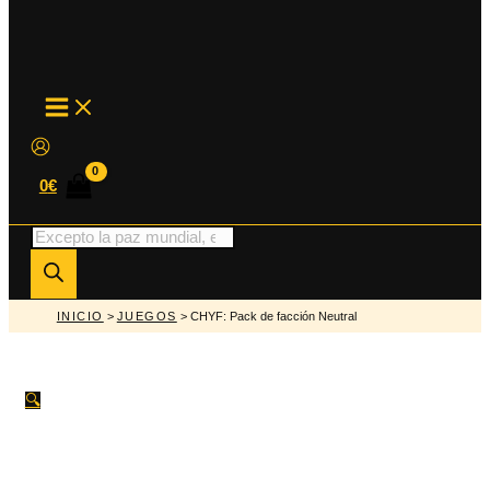
MAIN
MENU
0
€
Búsqueda
de
productos
INICIO
>
JUEGOS
> CHYF: Pack de facción Neutral
🔍