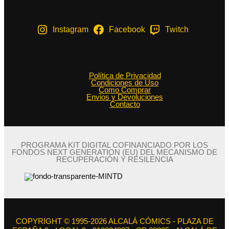
Instagram
Facebook
Twitch
Política de Privacidad
Condiciones de Uso
Como Comprar
Envios y Devoluciones
Contacto
PROGRAMA KIT DIGITAL COFINANCIADO POR LOS
FONDOS NEXT GENERATION (EU) DEL MECANISMO DE
RECUPERACIÓN Y RESILENCIA
COPYRIGHT © 1995-2026 ALCALÁ CÓMICS - PLAZA DE