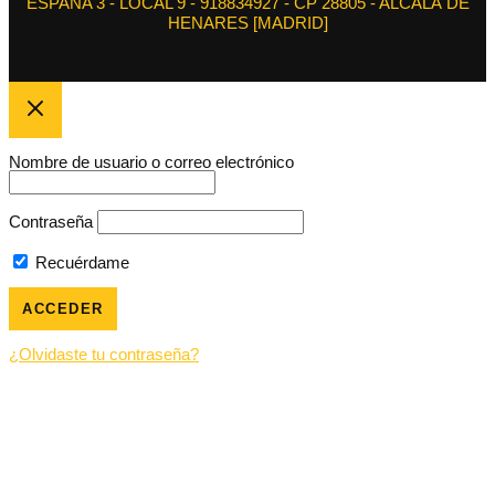
ESPAÑA 3 - LOCAL 9 - 918834927 - CP 28805 - ALCALÁ DE
HENARES [MADRID]
Nombre de usuario o correo electrónico
Contraseña
Recuérdame
¿Olvidaste tu contraseña?