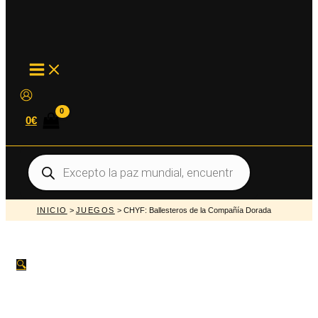
MAIN
MENU
0
€
Búsqueda
de
productos
INICIO
>
JUEGOS
> CHYF: Ballesteros de la Compañía Dorada
🔍