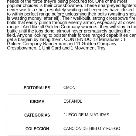
needs of the force theyre being procured for. One of the most
popular choices is their crossbowmen. These sharp-eyed fighter
never waste a shot, resolutely waiting until enemies have closed
to within perfect range before unleashing their bolts (wasting shot
is wasting money, after all). Their well-built, strong crossbows fire
bolts that easily punch through enemy armor, especially at closer
ranges. And like all Golden Company warriors, they will stay in th
battle until the jobs done, almost never prematurely quitting the
field. Anyone looking to bolster their forces ranged capabilities ca
get a bargain by hiring them. CONTENIDO 12 Miniatures : 1
Golden Company Bannerman and 11 Golden Company
Crossbowmen, 1 Unit Card and 1 Movement Tray
CMON
EDITORIALES
ESPAÑOL
IDIOMA
JUEGO DE MINIATURAS
CATEGORIAS
CANCION DE HIELO Y FUEGO
COLECCIÓN