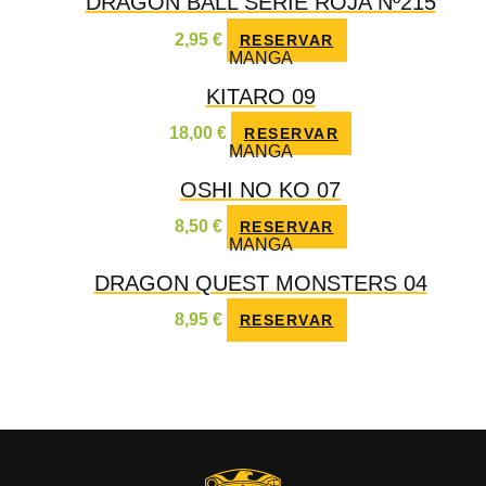
DRAGON BALL SERIE ROJA Nº215
2,95
€
RESERVAR
MANGA
KITARO 09
18,00
€
RESERVAR
MANGA
OSHI NO KO 07
8,50
€
RESERVAR
MANGA
DRAGON QUEST MONSTERS 04
8,95
€
RESERVAR