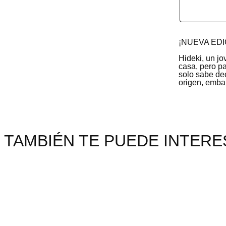
¡NUEVA ED
Hideki, un jo
casa, pero p
solo sabe dec
origen, embar
TAMBIÉN TE PUEDE INTERES