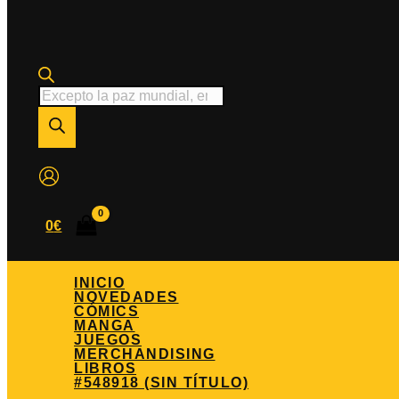
Búsqueda
de
productos
0
€
INICIO
NOVEDADES
CÓMICS
MANGA
JUEGOS
MERCHANDISING
LIBROS
#548918 (SIN TÍTULO)