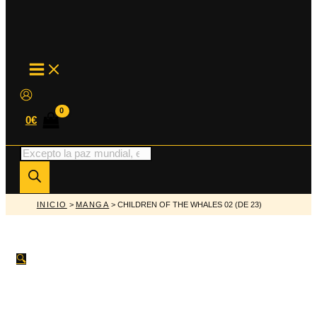
MAIN
MENU
0
€
Búsqueda
de
productos
INICIO
>
MANGA
> CHILDREN OF THE WHALES 02 (DE 23)
🔍