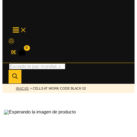
MAIN
MENU
0
€
Búsqueda
de
productos
INICIO
> CELLS AT WORK CODE BLACK 02