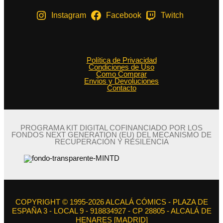
Instagram
Facebook
Twitch
Política de Privacidad
Condiciones de Uso
Como Comprar
Envios y Devoluciones
Contacto
PROGRAMA KIT DIGITAL COFINANCIADO POR LOS
FONDOS NEXT GENERATION (EU) DEL MECANISMO DE
RECUPERACIÓN Y RESILENCIA
COPYRIGHT © 1995-2026 ALCALÁ CÓMICS - PLAZA DE
ESPAÑA 3 - LOCAL 9 - 918834927 - CP 28805 - ALCALÁ DE
HENARES [MADRID]