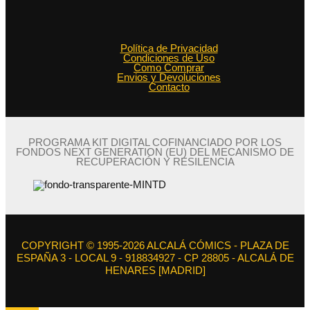
Política de Privacidad
Condiciones de Uso
Como Comprar
Envios y Devoluciones
Contacto
PROGRAMA KIT DIGITAL COFINANCIADO POR LOS
FONDOS NEXT GENERATION (EU) DEL MECANISMO DE
RECUPERACIÓN Y RESILENCIA
COPYRIGHT © 1995-2026 ALCALÁ CÓMICS - PLAZA DE
ESPAÑA 3 - LOCAL 9 - 918834927 - CP 28805 - ALCALÁ DE
HENARES [MADRID]