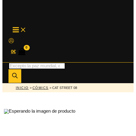
MAIN
MENU
0
€
Búsqueda
de
productos
INICIO
>
CÓMICS
> CAT STREET 08