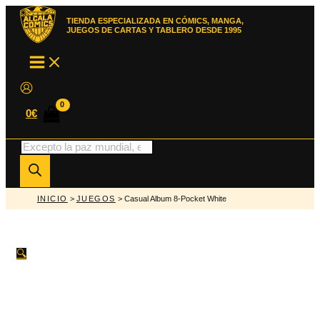
Ir
al
TIENDA ESPECIALIZADA EN CÓMICS, MANGA,
contenido
JUEGOS DE CARTAS Y TABLERO DESDE 1995
MAIN
MENU
0
€
Búsqueda
de
productos
INICIO
>
JUEGOS
> Casual Album 8-Pocket White
🔍