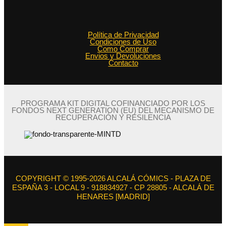
Política de Privacidad
Condiciones de Uso
Como Comprar
Envios y Devoluciones
Contacto
PROGRAMA KIT DIGITAL COFINANCIADO POR LOS
FONDOS NEXT GENERATION (EU) DEL MECANISMO DE
RECUPERACIÓN Y RESILENCIA
COPYRIGHT © 1995-2026 ALCALÁ CÓMICS - PLAZA DE
ESPAÑA 3 - LOCAL 9 - 918834927 - CP 28805 - ALCALÁ DE
HENARES [MADRID]