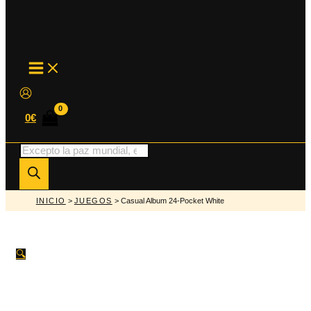
MAIN
MENU
0
€
Búsqueda
de
productos
INICIO
>
JUEGOS
> Casual Album 24-Pocket White
🔍