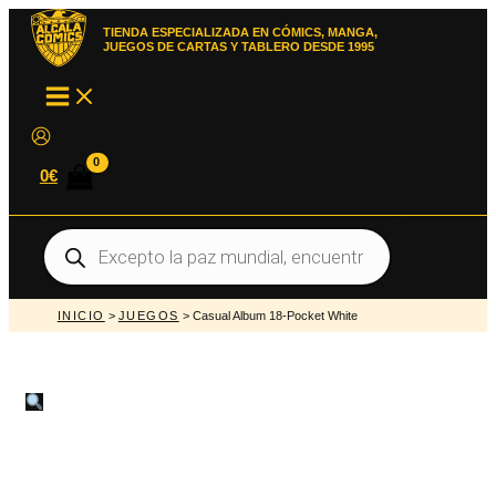
Ir
al
TIENDA ESPECIALIZADA EN CÓMICS, MANGA,
contenido
JUEGOS DE CARTAS Y TABLERO DESDE 1995
MAIN
MENU
0
€
Búsqueda
de
productos
INICIO
>
JUEGOS
> Casual Album 18-Pocket White