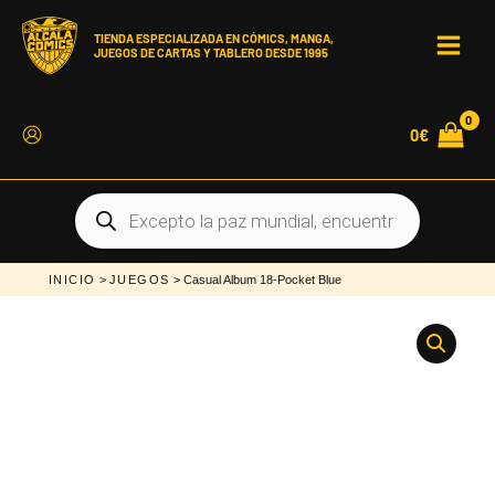
Ir
al
contenido
TIENDA ESPECIALIZADA EN CÓMICS, MANGA,
JUEGOS DE CARTAS Y TABLERO DESDE 1995
MAI
MEN
0
€
Búsqueda
de
productos
INICIO
>
JUEGOS
> Casual Album 18-Pocket Blue