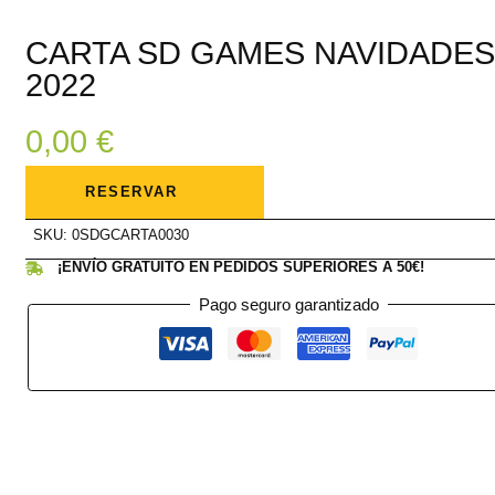
CARTA SD GAMES NAVIDADES
2022
0,00
€
CARTA
SD
RESERVAR
GAMES
NAVIDADES
2022
SKU:
0SDGCARTA0030
cantidad
¡ENVÍO GRATUITO EN PEDIDOS SUPERIORES A 50€!
Pago seguro garantizado