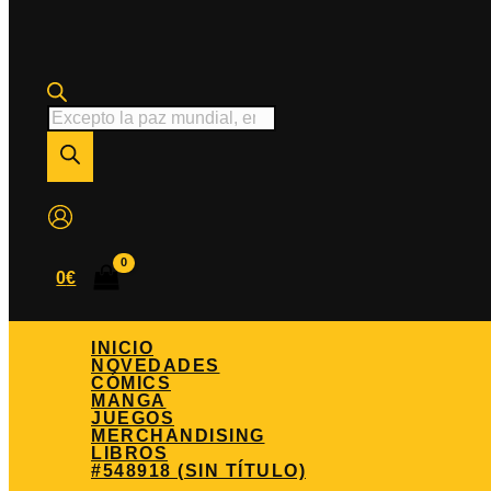
Búsqueda
de
productos
0
€
INICIO
NOVEDADES
CÓMICS
MANGA
JUEGOS
MERCHANDISING
LIBROS
#548918 (SIN TÍTULO)