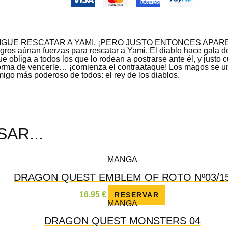
IGUE RESCATAR A YAMI, ¡PERO JUSTO ENTONCES APAR
gros aúnan fuerzas para rescatar a Yami. El diablo hace gala d
 obliga a todos los que lo rodean a postrarse ante él, y justo
orma de vencerle… ¡comienza el contraataque! Los magos se u
migo más poderoso de todos: el rey de los diablos.
AR...
MANGA
DRAGON QUEST EMBLEM OF ROTO Nº03/1
16,95
€
RESERVAR
MANGA
DRAGON QUEST MONSTERS 04