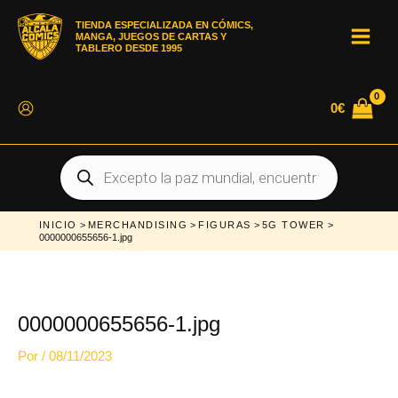
Ir
al
TIENDA ESPECIALIZADA EN CÓMICS,
contenido
MANGA, JUEGOS DE CARTAS Y
MAI
TABLERO DESDE 1995
MEN
0
€
Búsqueda
de
productos
INICIO
>
MERCHANDISING
>
FIGURAS
>
5G TOWER
>
0000000655656-1.jpg
0000000655656-1.jpg
Por
/
08/11/2023